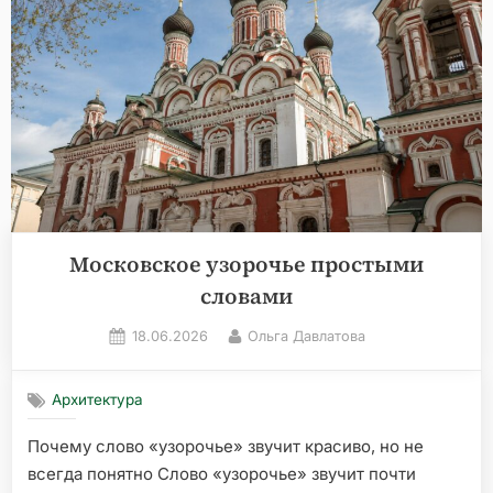
за
1–
2
часа»
Московское узорочье простыми
словами
Posted
By
18.06.2026
Ольга Давлатова
on
Архитектура
Почему слово «узорочье» звучит красиво, но не
всегда понятно Слово «узорочье» звучит почти