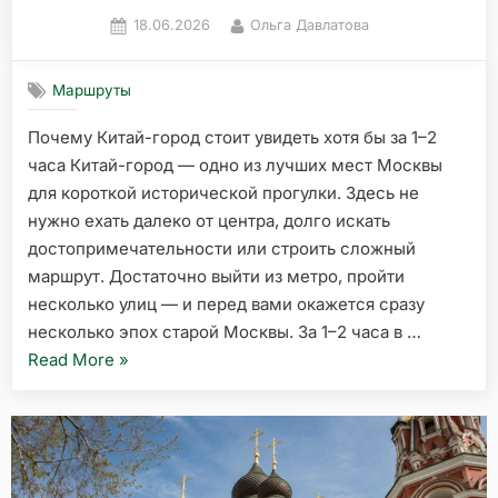
Posted
By
18.06.2026
Ольга Давлатова
on
Маршруты
Почему Китай-город стоит увидеть хотя бы за 1–2
часа Китай-город — одно из лучших мест Москвы
для короткой исторической прогулки. Здесь не
нужно ехать далеко от центра, долго искать
достопримечательности или строить сложный
маршрут. Достаточно выйти из метро, пройти
несколько улиц — и перед вами окажется сразу
несколько эпох старой Москвы. За 1–2 часа в …
«Китай-
Read More
»
город
в
Москве:
что
посмотреть