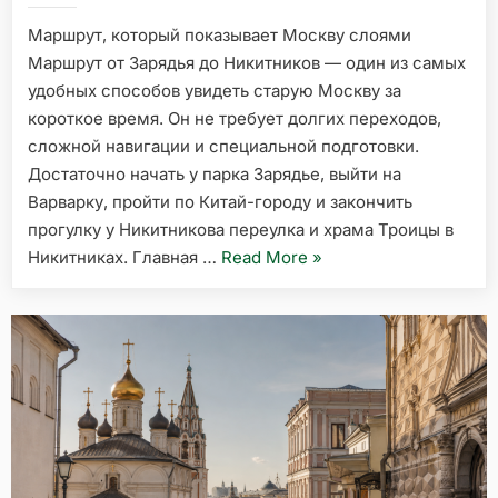
Маршрут, который показывает Москву слоями
Маршрут от Зарядья до Никитников — один из самых
удобных способов увидеть старую Москву за
короткое время. Он не требует долгих переходов,
сложной навигации и специальной подготовки.
Достаточно начать у парка Зарядье, выйти на
Варварку, пройти по Китай-городу и закончить
прогулку у Никитникова переулка и храма Троицы в
«От
Никитниках. Главная …
Read More
»
Зарядья
до
Никитников:
пеший
маршрут
по
старой
Москве»