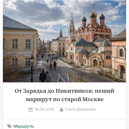
Москвы,
которые
стоит
увидеть
хотя
бы
раз»
От Зарядья до Никитников: пеший
маршрут по старой Москве
Posted
By
19.06.2026
Ольга Давлатова
on
Маршруты