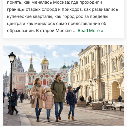
понять, как менялась Москва: где проходили
границы старых слобод и приходов, как развивались
купеческие кварталы, как город рос за пределы
центра и как менялось само представление об
«Школы
образовании. В старой Москве …
Read More
»
старой
Москвы:
как
менялись
здания
для
обучения
от
приходских
училищ
до
современны
районов»