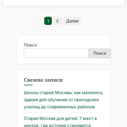
Никитников:
купец,
Пагинация
построивший
1
2
Далее
храм
записей
в
Никитниках»
Поиск
Поиск
Свежие записи
Школы старой Москвы: как менялись
здания для обучения от приходских
училищ до современных районов
Старая Москва для детей: 7 мест в
центре, где история становится