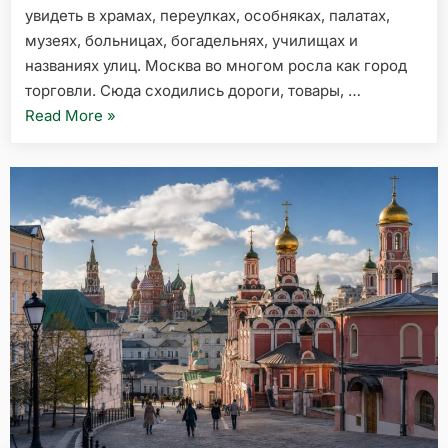
увидеть в храмах, переулках, особняках, палатах,
музеях, больницах, богадельнях, училищах и
названиях улиц. Москва во многом росла как город
торговли. Сюда сходились дороги, товары, …
«Купеческая
Read More
»
Москва:
где
искать
следы
старых
торговых
династий»