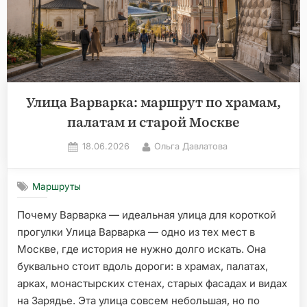
Улица Варварка: маршрут по храмам,
палатам и старой Москве
Posted
By
18.06.2026
Ольга Давлатова
on
Маршруты
Почему Варварка — идеальная улица для короткой
прогулки Улица Варварка — одно из тех мест в
Москве, где история не нужно долго искать. Она
буквально стоит вдоль дороги: в храмах, палатах,
арках, монастырских стенах, старых фасадах и видах
на Зарядье. Эта улица совсем небольшая, но по