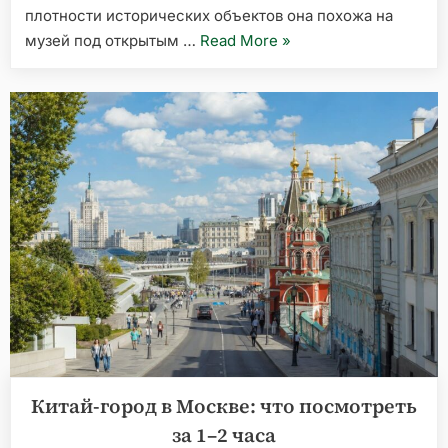
плотности исторических объектов она похожа на
«Улица
музей под открытым …
Read More
»
Варварка:
маршрут
по
храмам,
палатам
и
старой
Москве»
Китай-город в Москве: что посмотреть
за 1–2 часа