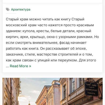
on
Архитектура
Старый храм можно читать как книгу Старый
московский храм часто кажется просто красивым
зданием: купола, кресты, белые детали, красный
кирпич, арки, крыльцо, окна с узорными рамками. Но
если смотреть внимательнее, фасад начинает
работать как книга. Он рассказывает об эпохе,
заказчике, стиле, мастерстве строителей и о том,
как храм связан с улицей или переулком. Для этого
«Как
…
Read More
»
читать
фасад
старого
московского
храма:
наличники,