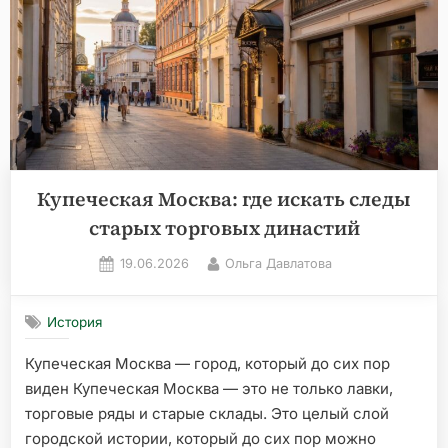
изразцы,
главы
и
крыльца»
Купеческая Москва: где искать следы
старых торговых династий
Posted
By
19.06.2026
Ольга Давлатова
on
История
Купеческая Москва — город, который до сих пор
виден Купеческая Москва — это не только лавки,
торговые ряды и старые склады. Это целый слой
городской истории, который до сих пор можно