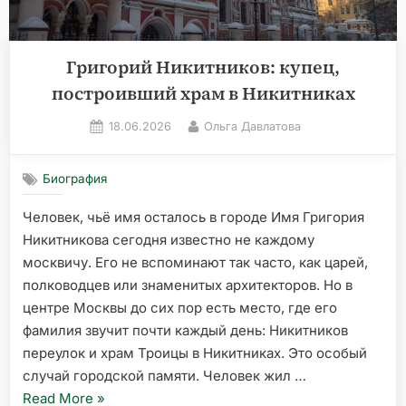
Григорий Никитников: купец,
построивший храм в Никитниках
Posted
By
18.06.2026
Ольга Давлатова
on
Биография
Человек, чьё имя осталось в городе Имя Григория
Никитникова сегодня известно не каждому
москвичу. Его не вспоминают так часто, как царей,
полководцев или знаменитых архитекторов. Но в
центре Москвы до сих пор есть место, где его
фамилия звучит почти каждый день: Никитников
переулок и храм Троицы в Никитниках. Это особый
случай городской памяти. Человек жил …
«Григорий
Read More
»