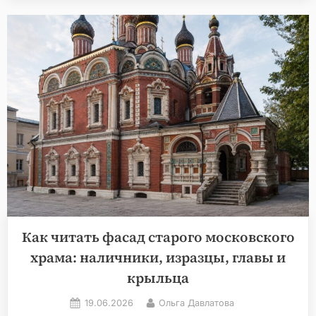
для
детей:
7
мест
в
центре,
где
история
становится
понятной»
Как читать фасад старого московского
храма: наличники, изразцы, главы и
крыльца
Posted
By
19.06.2026
Ольга Давлатова