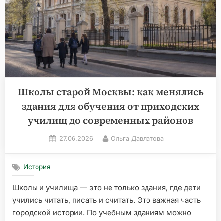
Школы старой Москвы: как менялись
здания для обучения от приходских
училищ до современных районов
Posted
By
27.06.2026
Ольга Давлатова
on
История
Школы и училища — это не только здания, где дети
учились читать, писать и считать. Это важная часть
городской истории. По учебным зданиям можно