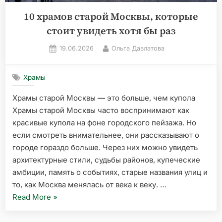
10 храмов старой Москвы, которые
стоит увидеть хотя бы раз
Posted
By
19.06.2026
Ольга Давлатова
on
Храмы
Храмы старой Москвы — это больше, чем купола
Храмы старой Москвы часто воспринимают как
красивые купола на фоне городского пейзажа. Но
если смотреть внимательнее, они рассказывают о
городе гораздо больше. Через них можно увидеть
архитектурные стили, судьбы районов, купеческие
амбиции, память о событиях, старые названия улиц и
то, как Москва менялась от века к веку. …
«10
Read More
»
храмов
старой